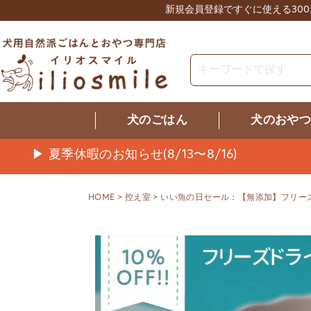
新規会員登録ですぐに使える30
犬のごはん
犬のおや
▶ 夏季休暇のお知らせ(8/13〜8/16)
HOME
控え室
いい魚の日セール：【無添加】フリーズド