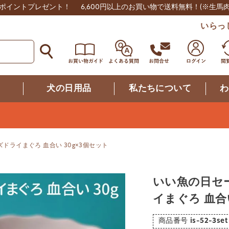
0ポイントプレゼント！
6,600円以上のお買い物で送料無料！
(※生馬
いらっ
つ
犬の日用品
私たちについて
わ
ライまぐろ 血合い 30g×3個セット
いい魚の日セ
イまぐろ 血合い
商品番号
is-52-3set