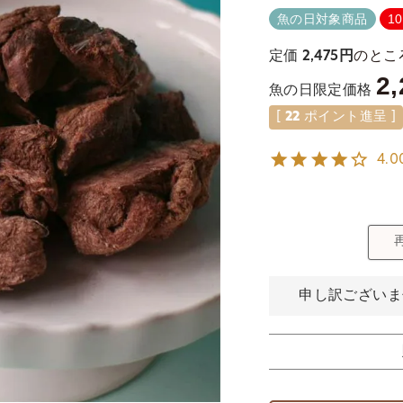
魚の日対象商品
1
のとこ
定価
2,475
2,
魚の日限定価格
[
22
ポイント進呈 ]
4.0
申し訳ございま