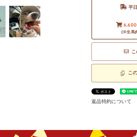
平
6,60
(※生馬
こ
こ
返品特約について