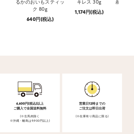
るかのおいもスティッ
キレス 30g
産 穴子
ク 80g
1,174
(税込)
640
(税込)
747
6,600円(税込)以上
営業日12時までの
ご購入で全国送料無料
ご注文は即日出荷
(※生馬肉除く
(※在庫有り商品に限る)
※沖縄・離島は9,900円以上)