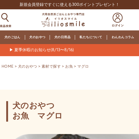
新規会員登録ですぐに使える300ポイントプレゼント！
犬のごはん
犬のおやつ
犬の日用品
私たちについて
わんわんコラム
▶ 夏季休暇のお知らせ(8/13〜8/16)
HOME
犬のおやつ
素材で探す
お魚
マグロ
犬のおやつ
お魚 マグロ