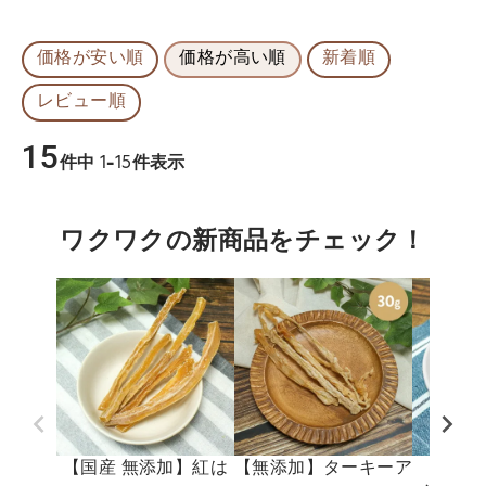
価格が安い順
価格が高い順
新着順
レビュー順
15
件中
1
-
15
件表示
ワクワクの新商品をチェック！
【国産 無添加】紅は
【無添加】ターキーア
【国産 