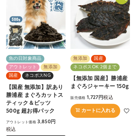
魚の日対象商品
無添加
国産
アウトレット
無添加
ネコポスOK 2個まで
国産
ネコポスNG
【無添加 国産】勝浦産
まぐろジャーキー 150g
【国産 無添加】訳あり
勝浦産 まぐろカットス
税込
1,727
販売価格
ティック＆ビッツ
500g 超お得パック
カートに入れる
3,850
アウトレット価格
税込