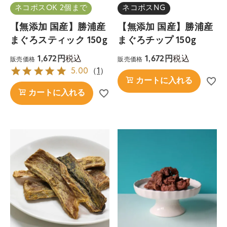
ネコポスOK 2個まで
ネコポスNG
【無添加 国産】勝浦産
【無添加 国産】勝浦産
まぐろスティック 150g
まぐろチップ 150g
税込
税込
1,672
1,672
販売価格
販売価格
5.00
（
1
）
カートに入れる
カートに入れる