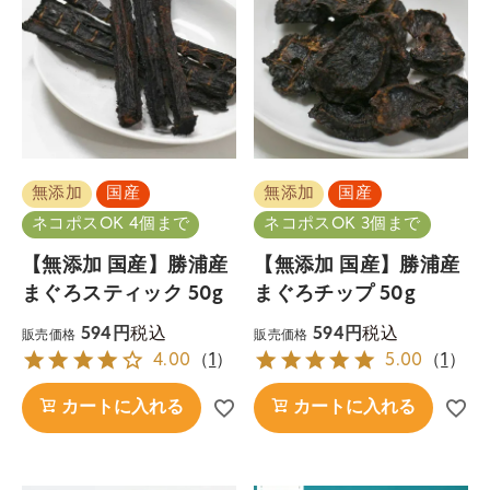
無添加
国産
無添加
国産
ネコポスOK 4個まで
ネコポスOK 3個まで
【無添加 国産】勝浦産
【無添加 国産】勝浦産
まぐろスティック 50g
まぐろチップ 50g
税込
税込
594
594
販売価格
販売価格
4.00
（
1
）
5.00
（
1
）
カートに入れる
カートに入れる