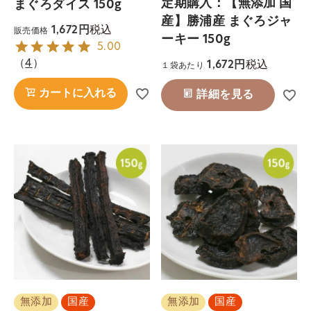
定期購入：【無添加 国
まぐろダイス 150g
産】勝浦産 まぐろジャ
税込
1,672
販売価格
ーキー 150g
5.00
（
4
）
税込
1,672
１袋あたり
カートに入れる
詳細を見る
無添加
国産
無添加
国産