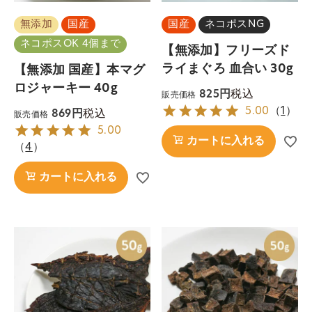
無添加
国産
国産
ネコポスNG
ネコポスOK 4個まで
【無添加】フリーズド
ライまぐろ 血合い 30g
【無添加 国産】本マグ
ロジャーキー 40g
税込
825
販売価格
5.00
（
1
）
税込
869
販売価格
5.00
カートに入れる
（
4
）
カートに入れる