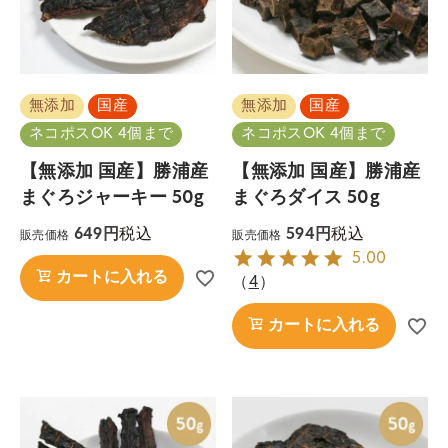
無添加
国産
無添加
国産
ネコポスOK 4個まで
ネコポスOK 4個まで
【無添加 国産】勝浦産
【無添加 国産】勝浦産
まぐろジャーキー 50g
まぐろダイス 50g
税込
税込
649
594
販売価格
販売価格
5.00
カートに入れる
（
4
）
カートに入れる