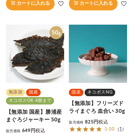
カートに入れる
カートに入れる
無添加
国産
国産
ネコポスNG
ネコポスOK 4個まで
【無添加】フリーズド
ライまぐろ 血合い 30g
【無添加 国産】勝浦産
まぐろジャーキー 50g
税込
825
販売価格
5.00
（
1
）
税込
649
販売価格