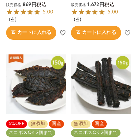
税込
税込
869
1,672
販売価格
販売価格
5.00
5.00
（
4
）
（
4
）
カートに入れる
カートに入れる
5%OFF
無添加
国産
無添加
国産
ネコポスOK 2個まで
ネコポスOK 2個まで