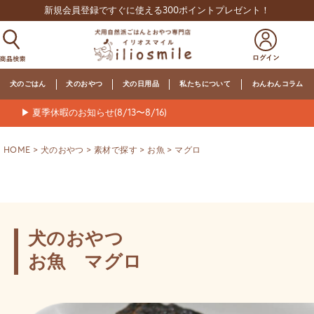
新規会員登録ですぐに使える300ポイントプレゼント！
犬のごはん
犬のおやつ
犬の日用品
私たちについて
わんわんコラム
▶ 夏季休暇のお知らせ(8/13〜8/16)
HOME
犬のおやつ
素材で探す
お魚
マグロ
犬のおやつ
お魚 マグロ