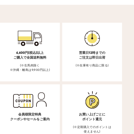
6,600円(税込)以上
営業日12時までの
ご購入で全国送料無料
ご注文は即日出荷
(※生馬肉除く
(※在庫有り商品に限る)
※沖縄・離島は9,900円以上)
会員様限定特典
お買い上げごとに
クーポンやセールをご案内
ポイント還元
(※定期購入でのポイントは
使えません)