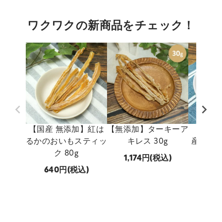
ワクワクの新商品をチェック！
【国産 無添加】紅は
【無添加】ターキーア
【国産 
るかのおいもスティッ
キレス 30g
産 穴子
ク 80g
1,174
(税込)
640
(税込)
747