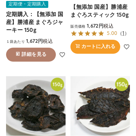
定期便・定期購入
【無添加 国産】勝浦産
定期購入：【無添加 国
まぐろスティック 150g
産】勝浦産 まぐろジャ
税込
1,672
販売価格
ーキー 150g
5.00
（
1
）
税込
1,672
１袋あたり
カートに入れる
詳細を見る