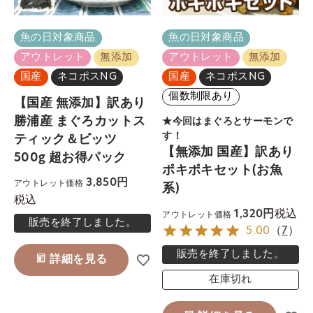
魚の日対象商品
魚の日対象商品
アウトレット
無添加
アウトレット
無添加
国産
ネコポスNG
国産
ネコポスNG
個数制限あり
【国産 無添加】訳あり
勝浦産 まぐろカットス
★今回はまぐろとサーモンで
す！
ティック＆ビッツ
【無添加 国産】訳あり
500g 超お得パック
ポキポキセット(お魚
3,850
アウトレット価格
系)
税込
税込
1,320
アウトレット価格
販売を終了しました。
5.00
（
7
）
販売を終了しました。
詳細を見る
在庫切れ