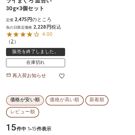
ライまぐろ 血合い
30g×3個セット
のところ
2,475
定価
税込
2,228
魚の日限定価格
4.00
（
2
）
販売を終了しました。
在庫切れ
再入荷お知らせ
価格が安い順
価格が高い順
新着順
レビュー順
15
件中
1
-
15
件表示