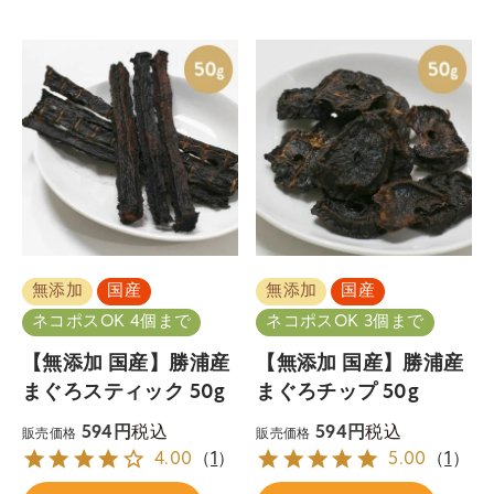
無添加
国産
無添加
国産
ネコポスOK 4個まで
ネコポスOK 3個まで
【無添加 国産】勝浦産
【無添加 国産】勝浦産
まぐろスティック 50g
まぐろチップ 50g
税込
税込
594
594
販売価格
販売価格
4.00
（
1
）
5.00
（
1
）