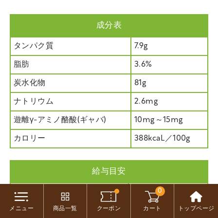
成分表
タンパク質
7.9g
脂肪
3.6%
炭水化物
81g
ナトリウム
2.6mg
遊離γ-アミノ酪酸(ギャバ)
10mg～15mg
カロリー
388kcaL／100g
給与目安
0
体重1～5kg
3～10g
メニュー
商品一覧
クーポン
カート
トップページ
体重5～10kg
10～20g