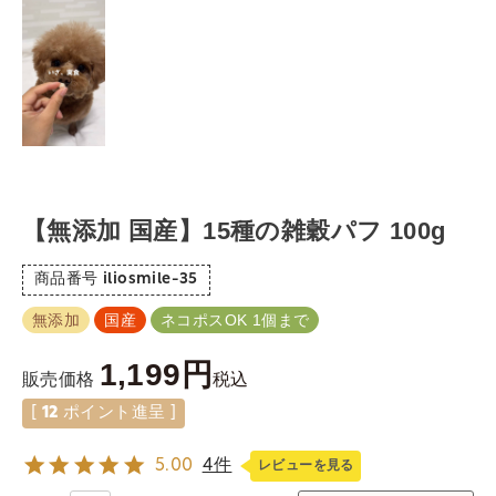
【無添加 国産】15種の雑穀パフ 100g
商品番号
iliosmile-35
無添加
国産
ネコポスOK 1個まで
1,199
税込
販売価格
[
12
ポイント進呈 ]
5.00
4件
レビューを見る