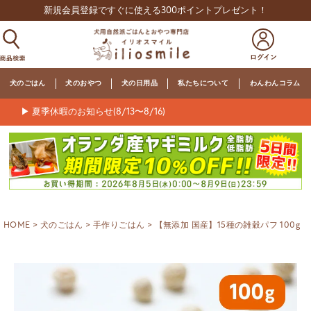
新規会員登録ですぐに使える300ポイントプレゼント！
犬のごはん
犬のおやつ
犬の日用品
私たちについて
わんわんコラム
▶ 夏季休暇のお知らせ(8/13〜8/16)
HOME
犬のごはん
手作りごはん
【無添加 国産】15種の雑穀パフ 100g