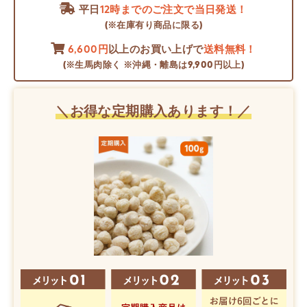
平日
12時までのご注文で当日発送！
(※在庫有り商品に限る)
6,600円
以上のお買い上げで
送料無料！
(※生馬肉除く ※沖縄・離島は9,900円以上)
＼お得な定期購入あります！／