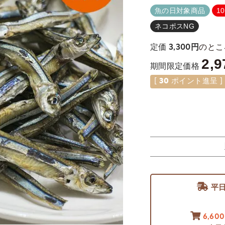
魚の日対象商品
1
ネコポスNG
のとこ
定価
3,300
2,9
期間限定価格
[
30
ポイント進呈 ]
平
6,60