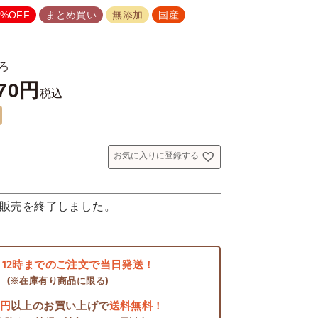
0%OFF
まとめ買い
無添加
国産
ろ
70
税込
お気に入りに登録する
販売を終了しました。
日
12時までのご注文で当日発送！
(※在庫有り商品に限る)
0円
以上のお買い上げで
送料無料！