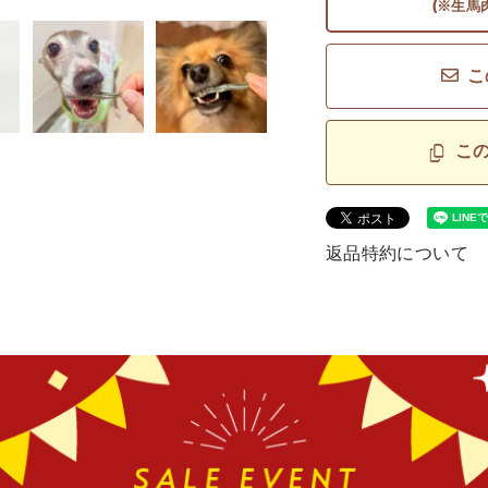
(※生馬
こ
こ
返品特約について