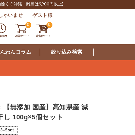
肉除く※沖縄・離島は9,900円以上)
しゃいませ ゲスト様
0
0
んわんコラム
絞り込み検索
【無添加 国産】高知県産 減
し 100g×5個セット
63-5set