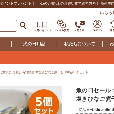
0ポイントプレゼント！
6,600円以上のお買い物で送料無料！
(※生馬
いらっ
つ
犬の日用品
私たちについて
わ
無添加 国産】高知県産 減塩きびなご煮干し 100g×5個セット
魚の日セール：
塩きびなご煮干
商品番号
iliosmile-