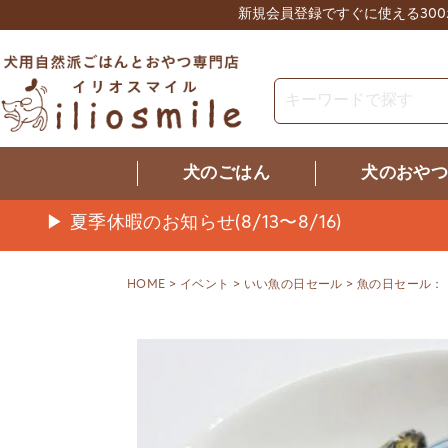
新規会員登録ですぐに使える30
犬のごはん
犬のおや
▶ 夏季休暇のお知らせ(8/13〜8/16)
HOME
イベント
いい魚の日セール
魚の日セール：【