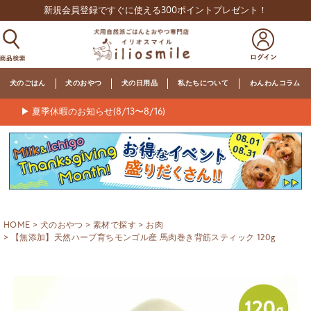
新規会員登録ですぐに使える300ポイントプレゼント！
犬のごはん
犬のおやつ
犬の日用品
私たちについて
わんわんコラム
▶ 夏季休暇のお知らせ(8/13〜8/16)
HOME
犬のおやつ
素材で探す
お肉
【無添加】天然ハーブ育ちモンゴル産 馬肉巻き背筋スティック 120g