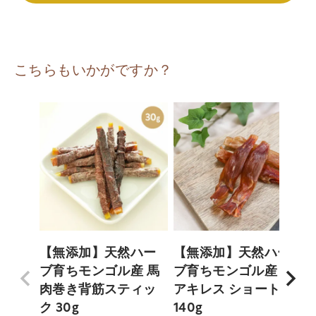
こちらもいかがですか？
【無添加】天然ハー
【無添加】天然ハー
ブ育ちモンゴル産 馬
ブ育ちモンゴル産 馬
肉巻き背筋スティッ
アキレス ショート
ク 30g
140g
ク