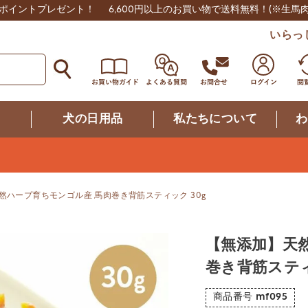
0ポイントプレゼント！
6,600円以上のお買い物で送料無料！
(※生馬
いらっ
つ
犬の日用品
私たちについて
わ
然ハーブ育ちモンゴル産 馬肉巻き背筋スティック 30g
【無添加】天
巻き背筋スティ
商品番号
mf095