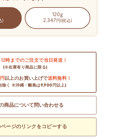
120g
2,347
込)
円(税込)
日
12時までのご注文で当日発送！
(※在庫有り商品に限る)
0円
以上のお買い上げで
送料無料！
肉除く ※沖縄・離島は9,900円以上)
の商品について問い合わせる
のページのリンクをコピーする