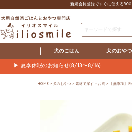
新規会員登録ですぐに使える30
犬のごはん
犬のおや
▶ 夏季休暇のお知らせ(8/13〜8/16)
HOME
犬のおやつ
素材で探す
お肉
【無添加】天