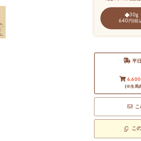
30g
640
円(税
平
6,60
(※生馬
こ
こ