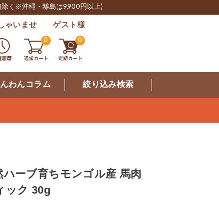
肉除く※沖縄・離島は9,900円以上)
しゃいませ ゲスト様
0
0
んわんコラム
絞り込み検索
然ハーブ育ちモンゴル産 馬肉
ック 30g