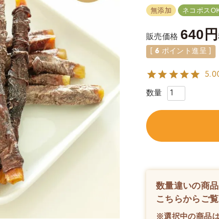
無添加
ネコポスOK
640
販売価格
[
6
ポイント進呈 ]
5.0
数量違いの商品
こちらからご覧
※選択中の商品