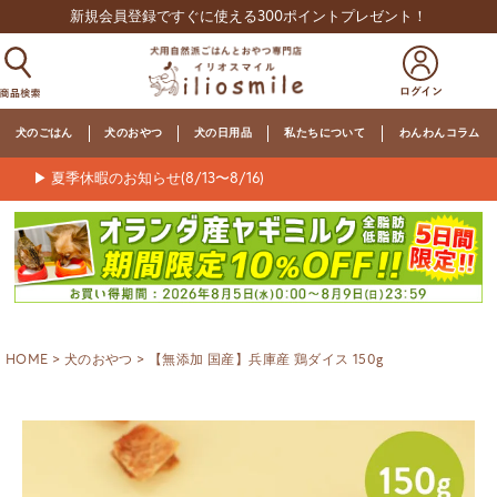
新規会員登録ですぐに使える300ポイントプレゼント！
犬のごはん
犬のおやつ
犬の日用品
私たちについて
わんわんコラム
▶ 夏季休暇のお知らせ(8/13〜8/16)
HOME
犬のおやつ
【無添加 国産】兵庫産 鶏ダイス 150g