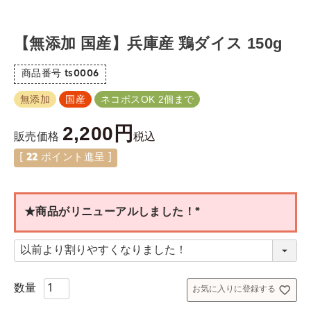
【無添加 国産】兵庫産 鶏ダイス 150g
商品番号
ts0006
無添加
国産
ネコポスOK 2個まで
2,200
税込
販売価格
[
22
ポイント進呈 ]
★商品がリニューアルしました！
(
必
須
)
お気に入りに登録する