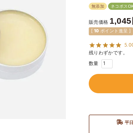
無添加
ネコポスOK
1,045
販売価格
[
10
ポイント進呈 ]
5.0
残りわずかです。
平