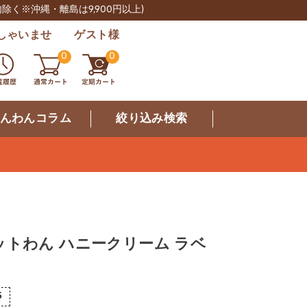
肉除く※沖縄・離島は9,900円以上)
しゃいませ ゲスト様
0
0
んわんコラム
絞り込み検索
ットわん ハニークリーム ラベ
5