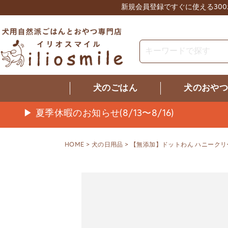
新規会員登録ですぐに使える30
犬のごはん
犬のおや
▶ 夏季休暇のお知らせ(8/13〜8/16)
HOME
犬の日用品
【無添加】ドットわん ハニークリ