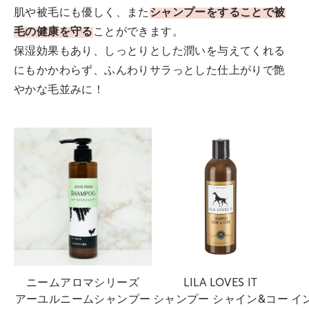
肌や被毛にも優しく、また
シャンプーをすることで被
毛の健康を守る
ことができます。
保湿効果もあり、しっとりとした潤いを与えてくれる
にもかかわらず、ふんわりサラっとした仕上がりで艶
やかな毛並みに！
ニームアロマシリーズ
LILA LOVES IT
アーユルニームシャンプー
シャンプー シャイン&コー
イ