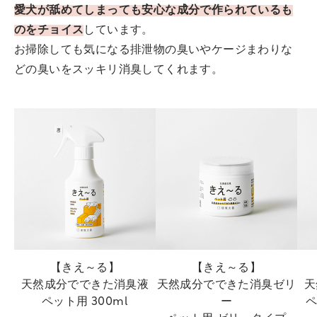
愛犬が舐めてしまっても安心な成分で作られているも
のをチョイス
しています。
お掃除しても気になる排泄物の臭いやケージまわりな
どの臭いをスッキリ消臭してくれます。
【きえ～る】
【きえ～る】
天然成分でできた消臭液
天然成分でできた消臭ゼリ
天
ペット用 300ml
ー
ペ