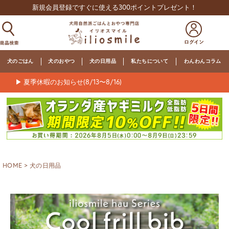
新規会員登録ですぐに使える300ポイントプレゼント！
犬のごはん
犬のおやつ
犬の日用品
私たちについて
わんわんコラム
▶ 夏季休暇のお知らせ(8/13〜8/16)
HOME
犬の日用品