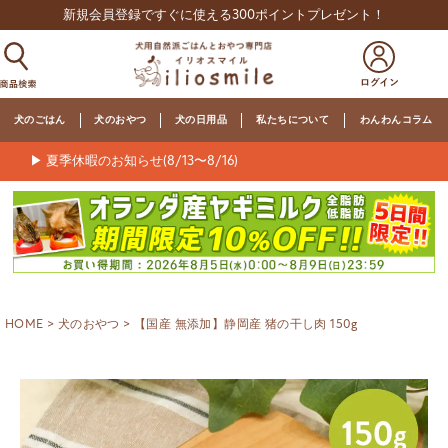
新規会員登録ですぐに使える300ポイントプレゼント！
犬のごはん
犬のおやつ
犬の日用品
私たちについて
わんわんコラム
▶ 夏季休暇のお知らせ(8/13〜8/16)
HOME
犬のおやつ
【国産 無添加】静岡産 猪の干し肉 150g