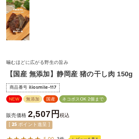
噛むほどに広がる野生の旨み
【国産 無添加】静岡産 猪の干し肉 150g
商品番号
iliosmile-117
NEW
無添加
国産
ネコポスOK 2個まで
2,507
税込
販売価格
[
25
ポイント進呈 ]