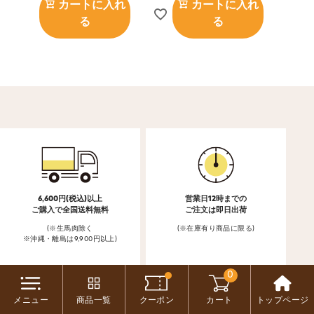
カートに入れ
カートに入れ
る
る
6,600円(税込)以上
営業日12時までの
ご購入で全国送料無料
ご注文は即日出荷
(※生馬肉除く
(※在庫有り商品に限る)
※沖縄・離島は9,900円以上)
0
メニュー
商品一覧
クーポン
カート
トップページ