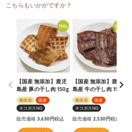
こちらもいかがですか？
【国産 無添加】鹿児
【国産 無添加】鹿児
島産 豚の干し肉 150g
島産 牛の干し肉 150g
無添加
国産
無添加
国産
ネコポスNG
ネコポスNG
税込
税込
販売価格
3,630
販売価格
2,530