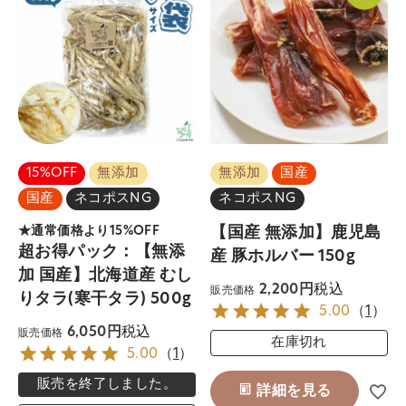
15%OFF
無添加
無添加
国産
国産
ネコポスNG
ネコポスNG
★通常価格より15%OFF
【国産 無添加】鹿児島
超お得パック：【無添
産 豚ホルバー 150g
加 国産】北海道産 むし
税込
2,200
販売価格
りタラ(寒干タラ) 500g
5.00
（
1
）
税込
6,050
販売価格
在庫切れ
5.00
（
1
）
販売を終了しました。
詳細を見る