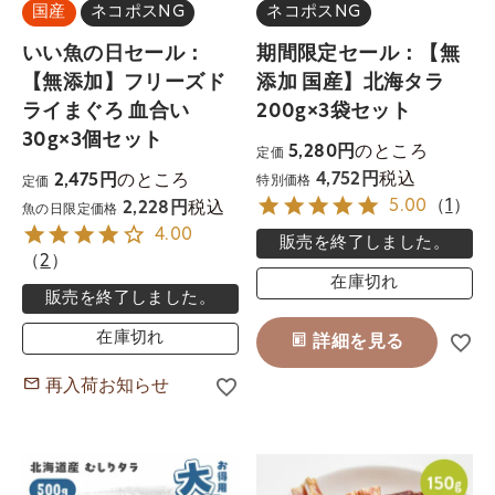
国産
ネコポスNG
ネコポスNG
いい魚の日セール：
期間限定セール：【無
【無添加】フリーズド
添加 国産】北海タラ
ライまぐろ 血合い
200g×3袋セット
30g×3個セット
のところ
5,280
定価
税込
のところ
4,752
2,475
特別価格
定価
税込
5.00
（
1
）
2,228
魚の日限定価格
4.00
販売を終了しました。
（
2
）
在庫切れ
販売を終了しました。
在庫切れ
詳細を見る
再入荷お知らせ