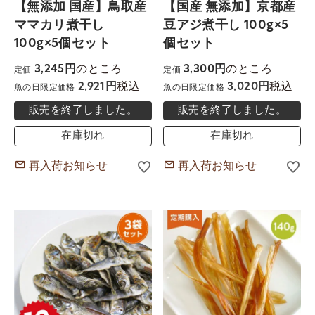
【無添加 国産】鳥取産
【国産 無添加】京都産
ママカリ煮干し
豆アジ煮干し 100g×5
100g×5個セット
個セット
のところ
のところ
3,245
3,300
定価
定価
税込
税込
2,921
3,020
魚の日限定価格
魚の日限定価格
販売を終了しました。
販売を終了しました。
在庫切れ
在庫切れ
再入荷お知らせ
再入荷お知らせ