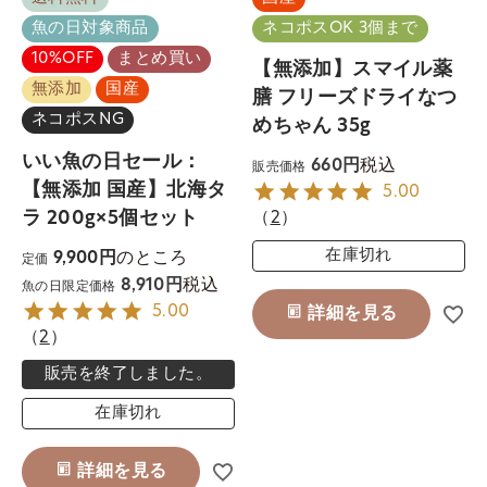
魚の日対象商品
ネコポスOK 3個まで
10%OFF
まとめ買い
【無添加】スマイル薬
無添加
国産
膳 フリーズドライなつ
ネコポスNG
めちゃん 35g
いい魚の日セール：
税込
660
販売価格
【無添加 国産】北海タ
5.00
ラ 200g×5個セット
（
2
）
のところ
在庫切れ
9,900
定価
税込
8,910
魚の日限定価格
5.00
詳細を見る
（
2
）
販売を終了しました。
在庫切れ
詳細を見る