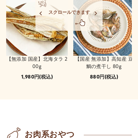
スクロールできます
【無添加 国産】北海タラ 2
【国産 無添加】高知産 豆
00g
鯛の煮干し 80g
1,980
(税込)
880
(税込)
お肉系おやつ