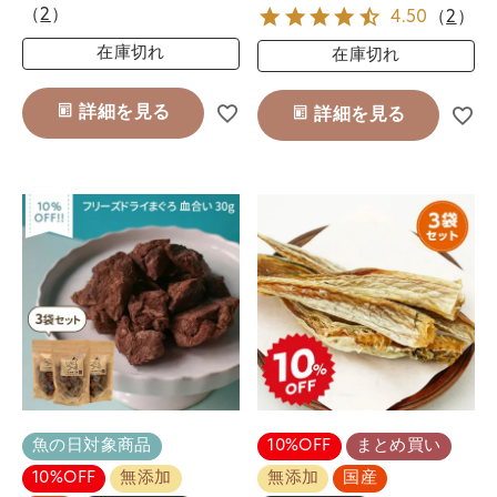
（
2
）
4.50
（
2
）
在庫切れ
在庫切れ
詳細を見る
詳細を見る
魚の日対象商品
10%OFF
まとめ買い
10%OFF
無添加
無添加
国産