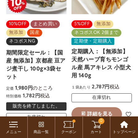
10%OFF
まとめ買い
5%OFF
無添加
無添加
国産
ネコポスOK 2個まで
ネコポスNG
定期便・定期購入
定期購入：【無添加】
期間限定セール：【国
天然ハーブ育ちモンゴ
産 無添加】京都産 豆ア
ル産 馬アキレス 小型犬
ジ煮干し 100g×3袋セ
用 140g
ット
税込
2,787
のところ
１袋あたり
1,980
定価
税込
1,782
特別価格
在庫切れ
販売を終了しました。
詳細を見る
在庫切れ
0
再入荷お知らせ
メニュー
商品一覧
クーポン
カート
トップページ