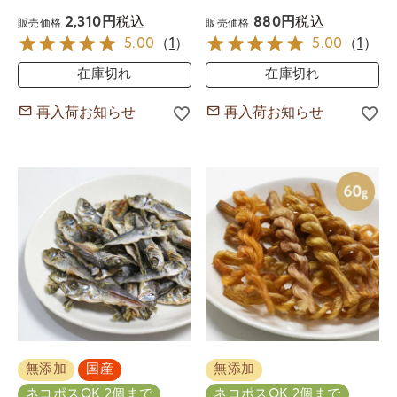
税込
税込
2,310
880
販売価格
販売価格
5.00
（
1
）
5.00
（
1
）
在庫切れ
在庫切れ
再入荷お知らせ
再入荷お知らせ
無添加
国産
無添加
ネコポスOK 2個まで
ネコポスOK 2個まで