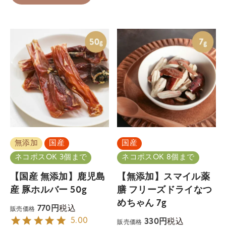
無添加
国産
国産
ネコポスOK 3個まで
ネコポスOK 8個まで
【国産 無添加】鹿児島
【無添加】スマイル薬
産 豚ホルバー 50g
膳 フリーズドライなつ
めちゃん 7g
税込
770
販売価格
5.00
税込
330
販売価格