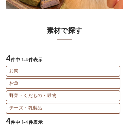
素材で探す
4
件中
1
-
4
件表示
お肉
お魚
野菜・くだもの・穀物
チーズ・乳製品
4
件中
1
-
4
件表示