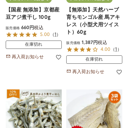
【国産 無添加】京都産
【無添加】天然ハーブ
豆アジ煮干し 100g
育ちモンゴル産 馬アキ
レス（小型犬用ツイス
税込
660
販売価格
ト）60g
5.00
（
1
）
税込
1,387
販売価格
在庫切れ
4.00
（
1
）
再入荷お知らせ
在庫切れ
再入荷お知らせ