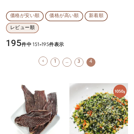
価格が安い順
価格が高い順
新着順
レビュー順
195
件中
151
-
195
件表示
1
…
3
4