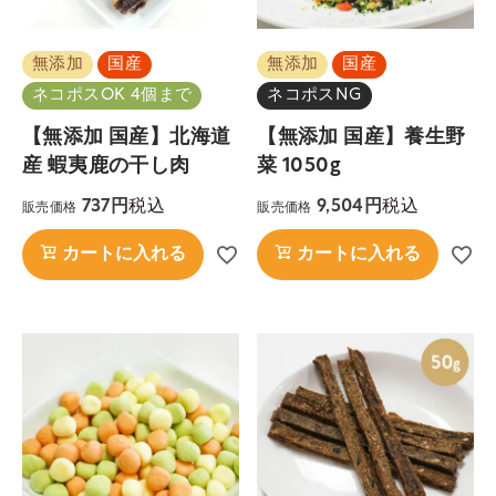
無添加
国産
無添加
国産
ネコポスOK 4個まで
ネコポスNG
【無添加 国産】北海道
【無添加 国産】養生野
産 蝦夷鹿の干し肉
菜 1050g
税込
税込
737
9,504
販売価格
販売価格
カートに入れる
カートに入れる