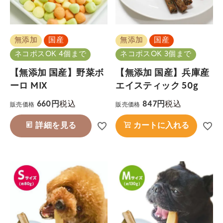
無添加
国産
無添加
国産
ネコポスOK 4個まで
ネコポスOK 3個まで
【無添加 国産】野菜ボ
【無添加 国産】兵庫産
ーロ MIX
エイスティック 50g
税込
税込
660
847
販売価格
販売価格
詳細を見る
カートに入れる