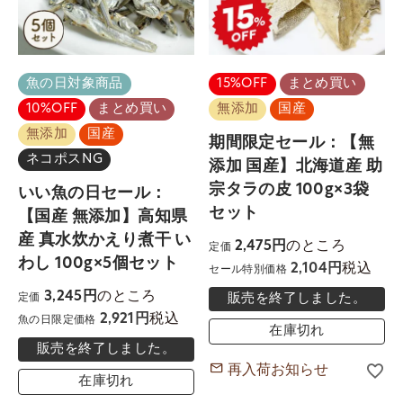
魚の日対象商品
15%OFF
まとめ買い
10%OFF
まとめ買い
無添加
国産
無添加
国産
期間限定セール：【無
ネコポスNG
添加 国産】北海道産 助
宗タラの皮 100g×3袋
いい魚の日セール：
セット
【国産 無添加】高知県
産 真水炊かえり煮干 い
のところ
2,475
定価
わし 100g×5個セット
税込
2,104
セール特別価格
のところ
3,245
販売を終了しました。
定価
税込
2,921
魚の日限定価格
在庫切れ
販売を終了しました。
再入荷お知らせ
在庫切れ