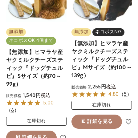
無添加
無添加
ネコポスNG
ネコポスOK 4個まで
【無添加】ヒマラヤ産
ヤクミルクチーズステ
【無添加】ヒマラヤ産
ィック『ドッグチュル
ヤクミルクチーズステ
ピ』Mサイズ（約100～
ィック『ドッグチュル
139g）
ピ』Sサイズ（約70～
99g）
税込
2,255
販売価格
4.80
（
5
）
税込
1,540
販売価格
5.00
在庫切れ
（
6
）
在庫切れ
詳細を見る
詳細を見る