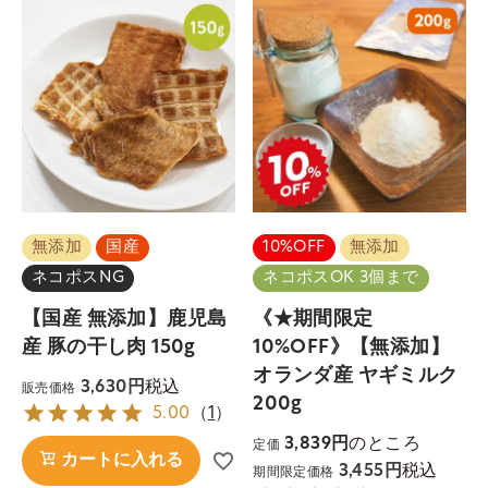
無添加
国産
10%OFF
無添加
ネコポスNG
ネコポスOK 3個まで
【国産 無添加】鹿児島
《★期間限定
産 豚の干し肉 150g
10%OFF》【無添加】
オランダ産 ヤギミルク
税込
3,630
販売価格
200g
5.00
（
1
）
のところ
3,839
定価
カートに入れる
税込
3,455
期間限定価格