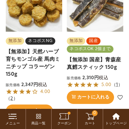
無添加
ネコポスNG
無添加
国産
ネコポスOK 2個まで
【無添加】天然ハーブ
育ちモンゴル産 馬肉ミ
【無添加 国産】青森産
ニチップ コラーゲン
真鱈スティック 150g
150g
税込
2,310
販売価格
税込
2,347
5.00
（
1
）
販売価格
4.00
カートに入れる
（
2
）
カートに入れる
0
メニュー
商品一覧
クーポン
カート
トップページ