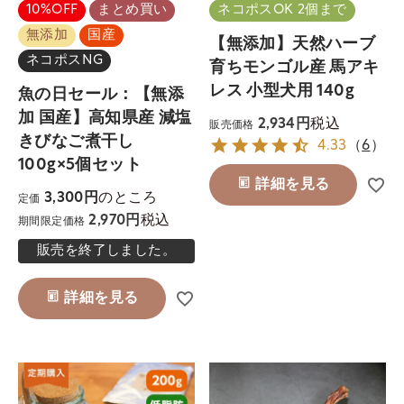
10%OFF
まとめ買い
ネコポスOK 2個まで
無添加
国産
【無添加】天然ハーブ
ネコポスNG
育ちモンゴル産 馬アキ
レス 小型犬用 140g
魚の日セール：【無添
加 国産】高知県産 減塩
税込
2,934
販売価格
きびなご煮干し
4.33
（
6
）
100g×5個セット
詳細を見る
のところ
3,300
定価
税込
2,970
期間限定価格
販売を終了しました。
詳細を見る