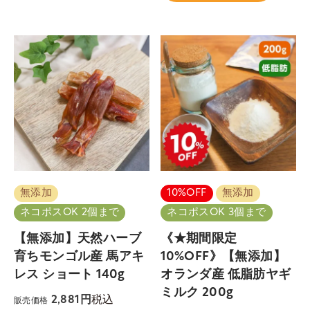
無添加
10%OFF
無添加
ネコポスOK 2個まで
ネコポスOK 3個まで
【無添加】天然ハーブ
《★期間限定
育ちモンゴル産 馬アキ
10%OFF》【無添加】
レス ショート 140g
オランダ産 低脂肪ヤギ
ミルク 200g
税込
2,881
販売価格