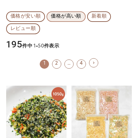
価格が安い順
価格が高い順
新着順
レビュー順
195
件中
1
-
50
件表示
1
2
…
4