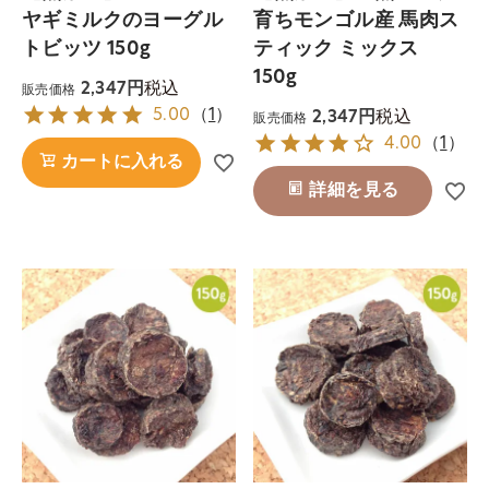
ヤギミルクのヨーグル
育ちモンゴル産 馬肉ス
トビッツ 150g
ティック ミックス
150g
税込
2,347
販売価格
5.00
（
1
）
税込
2,347
販売価格
4.00
（
1
）
カートに入れる
詳細を見る