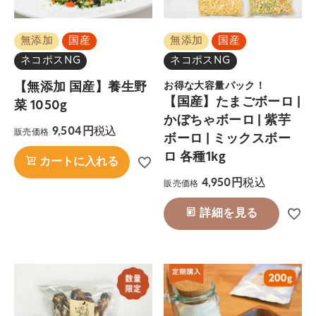
無添加
国産
無添加
国産
ネコポスNG
ネコポスNG
【無添加 国産】養生野
お得な大容量パック！
【国産】たまごボーロ |
菜 1050g
かぼちゃボーロ | 紫芋
税込
9,504
販売価格
ボーロ | ミックスボー
ロ 各種1kg
カートに入れる
税込
4,950
販売価格
詳細を見る