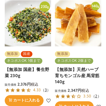
無添加
国産
無添加
ネコポスOK 1個まで
ネコポスOK 2個まで
【無添加 国産】養生野
【無添加】天然ハーブ
菜 230g
育ちモンゴル産 馬背筋
140g
税込
2,376
販売価格
4.33
（
3
）
税込
2,347
販売価格
3.50
（
2
）
カートに入れる