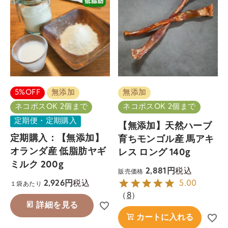
5%OFF
無添加
無添加
ネコポスOK 2個まで
ネコポスOK 2個まで
定期便・定期購入
【無添加】天然ハーブ
定期購入：【無添加】
育ちモンゴル産 馬アキ
オランダ産 低脂肪ヤギ
レス ロング 140g
ミルク 200g
税込
2,881
販売価格
税込
2,926
5.00
１袋あたり
（
8
）
詳細を見る
カートに入れる