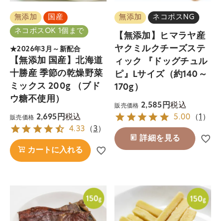
無添加
国産
無添加
ネコポスNG
ネコポスOK 1個まで
【無添加】ヒマラヤ産
ヤクミルクチーズステ
★2026年3月～新配合
【無添加 国産】北海道
ィック 『ドッグチュル
十勝産 季節の乾燥野菜
ピ』Lサイズ（約140～
ミックス 200g （ブド
170g）
ウ糖不使用）
税込
2,585
販売価格
税込
2,695
5.00
（
1
）
販売価格
4.33
（
3
）
詳細を見る
カートに入れる