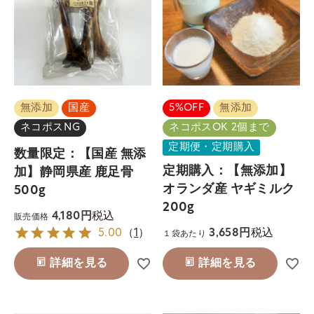
無添加
国産
5%OFF
無添加
ネコポスNG
ネコポスOK 2個まで
定期便・定期購入
数量限定：【国産 無添
定期購入：【無添加】
加】静岡県産 鹿足骨
オランダ産 ヤギミルク
500g
200g
税込
4,180
販売価格
税込
5.00
（
1
）
3,658
１袋あたり
詳細を見る
詳細を見る