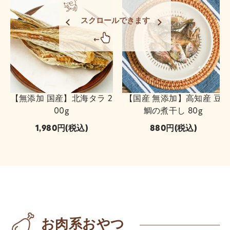
スクロールできます
【無添加 国産】北海タラ 2
【国産 無添加】高知産 豆
00g
鯛の煮干し 80g
1,980
(税込)
880
(税込)
お肉系おやつ