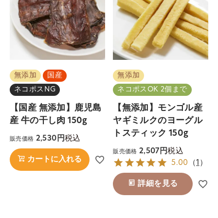
無添加
国産
無添加
ネコポスNG
ネコポスOK 2個まで
【国産 無添加】鹿児島
【無添加】モンゴル産
産 牛の干し肉 150g
ヤギミルクのヨーグル
トスティック 150g
税込
2,530
販売価格
税込
2,507
販売価格
カートに入れる
5.00
（
1
）
詳細を見る