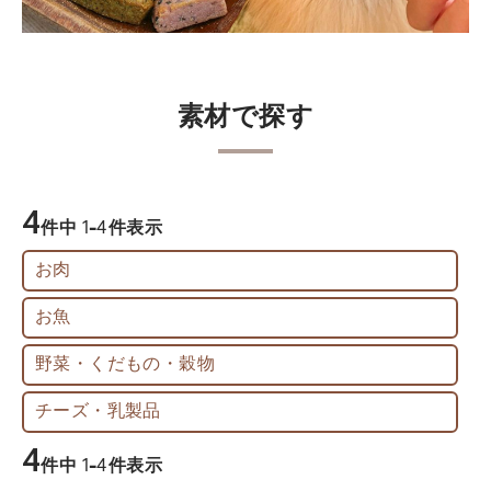
素材で探す
4
件中
1
-
4
件表示
お肉
お魚
野菜・くだもの・穀物
チーズ・乳製品
4
件中
1
-
4
件表示