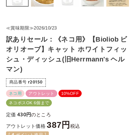
≪賞味期限≫2026/10/23
訳ありセール：《ネコ用》【Bioliob ビ
オリオーブ】キャット ホワイトフィッ
シュ・ディッシュ(旧Herrmann's ヘル
マン)
商品番号
r20150
ネコ用
アウトレット
10%OFF
ネコポスOK 6個まで
のところ
定価
430
387
税込
アウトレット価格