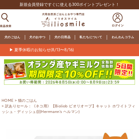
新規会員登録ですぐに使える300ポイントプレゼント！
犬のごはん
犬のおやつ
犬の日用品
私たちについて
わんわんコラム
▶ 夏季休暇のお知らせ(8/13〜8/16)
HOME
猫のごはん
訳ありセール：《ネコ用》【Bioliob ビオリオーブ】キャット ホワイトフィ
ッシュ・ディッシュ(旧Herrmann's ヘルマン)