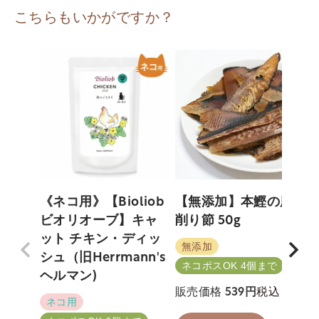
こちらもいかがですか？
《ネコ用》【Bioliob
【無添加】本鰹の厚
ビオリオーブ】キャ
削り節 50g
ット チキン・ディッ
無添加
シュ（旧Herrmann's
ネコポスOK 4個まで
ヘルマン)
税込
販売価格
539
ネコ用