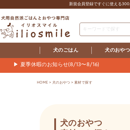
新規会員登録ですぐに使える30
犬のごはん
犬のおや
▶ 夏季休暇のお知らせ(8/13〜8/16)
HOME
犬のおやつ
素材で探す
犬のおやつ