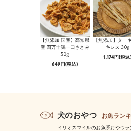
【無添加 国産】高知県
【無添加】ター
産 四万十鶏一口ささみ
キレス 30g
50g
1,174
(税込
649
(税込)
犬のおやつ
お魚ラン
イリオスマイルのお魚系おやつラ