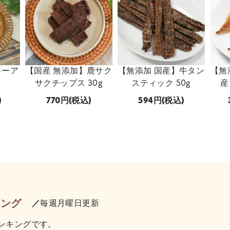
キーア
【国産 無添加】鹿サク
【無添加 国産】牛タン
【無
サクチップス 30g
スティック 50g
産
)
770
(税込)
594
(税込)
キング
／
毎週月曜日更新
ンキングです。