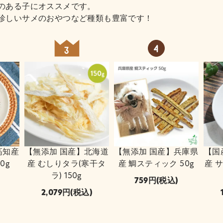
のある子にオススメです。
珍しいサメのおやつなど種類も豊富です！
高知産
【無添加 国産】北海道
【無添加 国産】兵庫県
【国
0g
産 むしりタラ(寒干タ
産 鯛スティック 50g
産 
ラ) 150g
759
(税込)
2,079
(税込)