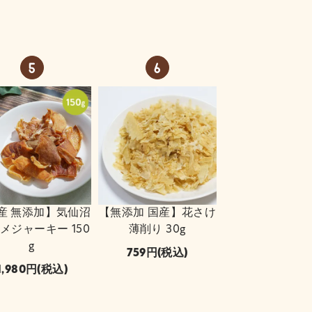
産 無添加】気仙沼
【無添加 国産】花さけ
サメジャーキー 150
薄削り 30g
g
759
(税込)
1,980
(税込)