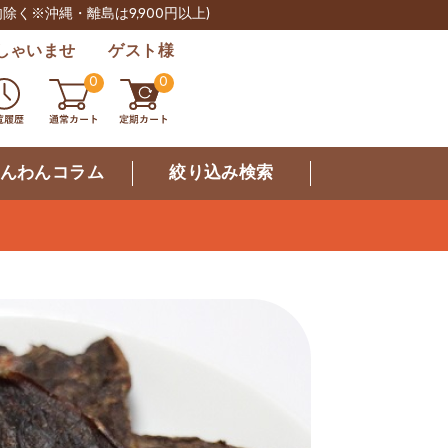
肉除く※沖縄・離島は9,900円以上)
しゃいませ ゲスト様
0
0
んわんコラム
絞り込み検索