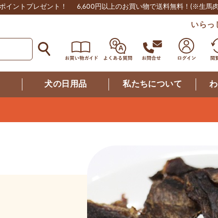
0ポイントプレゼント！
6,600円以上のお買い物で送料無料！
(※生馬
いらっ
つ
犬の日用品
私たちについて
わ